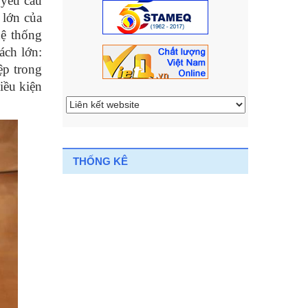
 yêu cầu
 lớn của
hệ thống
ách lớn:
ệp trong
iều kiện
THỐNG KÊ