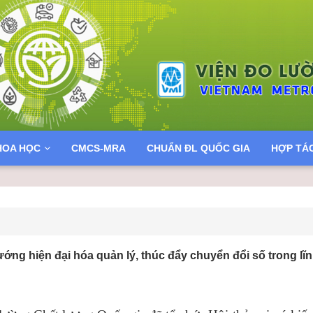
HOA HỌC
CMCS-MRA
CHUẨN ĐL QUỐC GIA
HỢP TÁ
ớng hiện đại hóa quản lý, thúc đẩy chuyển đổi số trong lĩ