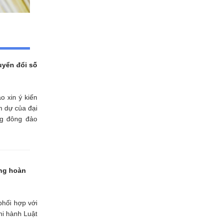
uyển đổi số
o xin ý kiến
m dự của đại
ng đông đảo
ớng hoàn
phối hợp với
hi hành Luật