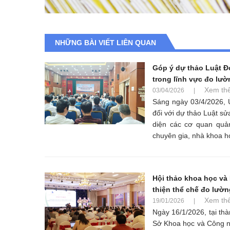
NHỮNG BÀI VIẾT LIÊN QUAN
Góp ý dự thảo Luật Đo
trong lĩnh vực đo lườ
Xem th
03/04/2026
|
Sáng ngày 03/4/2026, 
đối với dự thảo Luật sử
diện các cơ quan quả
chuyên gia, nhà khoa họ
Hội thảo khoa học và
thiện thể chế đo lườ
Xem th
19/01/2026
|
Ngày 16/1/2026, tại th
Sở Khoa học và Công ng