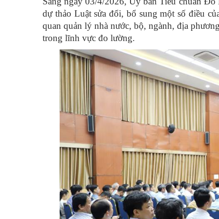
Sáng ngày 03/4/2026, Ủy ban Tiêu chuẩn Đo l
dự thảo Luật sửa đổi, bổ sung một số điều củ
quan quản lý nhà nước, bộ, ngành, địa phươn
trong lĩnh vực đo lường.