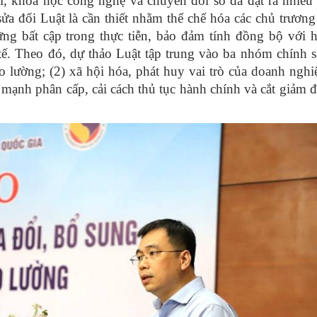
ội, khoa học công nghệ và chuyển đổi số đã đặt ra nhiều
ửa đổi Luật là cần thiết nhằm thể chế hóa các chủ trương
g bất cập trong thực tiễn, bảo đảm tính đồng bộ với 
tế. Theo đó, dự thảo Luật tập trung vào ba nhóm chính s
o lường; (2) xã hội hóa, phát huy vai trò của doanh nghi
 mạnh phân cấp, cải cách thủ tục hành chính và cắt giảm đ