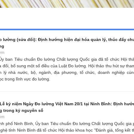
 lường (sửa đổi): Định hướng hiện đại hóa quản lý, thúc đẩy ch
ng
êm
Ủy ban Tiêu chuẩn Đo lường Chất lượng Quốc gia đã tổ chức Hội thả
a đổi, bổ sung một số điều của Luật Đo lường. Hội thảo thu hút sự tha
n lý nhà nước, bộ, ngành, địa phương, tổ chức, doanh nghiệp cù
c trong lĩnh vực đo lường.
 Lễ kỷ niệm Ngày Đo lường Việt Nam 20/1 tại Ninh Bình: Định hư
ng trong kỷ nguyên số
êm
ành phố Ninh Bình, Ủy ban Tiêu chuẩn Đo lường Chất lượng Quốc gia 
hệ tỉnh Ninh Bình đã tổ chức Hội thảo khoa học "Đánh giá, tổng kết t