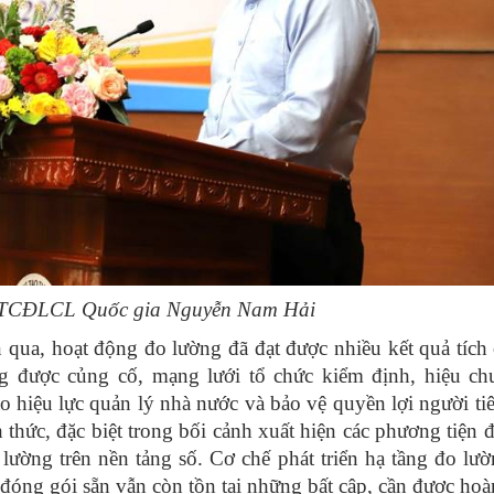
n TCĐLCL Quốc gia Nguyễn Nam Hải
n qua, hoạt động đo lường đã đạt được nhiều kết quả tích 
g được củng cố, mạng lưới tổ chức kiểm định, hiệu ch
 hiệu lực quản lý nhà nước và bảo vệ quyền lợi người ti
h thức, đặc biệt trong bối cảnh xuất hiện các phương tiện 
lường trên nền tảng số. Cơ chế phát triển hạ tầng đo lườ
óng gói sẵn vẫn còn tồn tại những bất cập, cần được hoàn