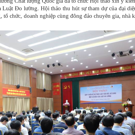
ường Chất lượng Quốc gia đã tổ chức Hội thảo xin ý kiến
a Luật Đo lường. Hội thảo thu hút sự tham dự của đại diệ
g, tổ chức, doanh nghiệp cùng đông đảo chuyên gia, nhà 