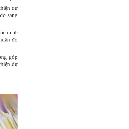
thiện dự
 đo sang
tích cực
chuẩn đo
óng góp
thiện dự