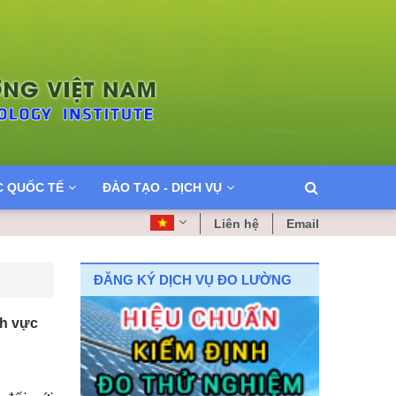
C QUỐC TẾ
ĐÀO TẠO - DỊCH VỤ
Liên hệ
Email
ĐĂNG KÝ DỊCH VỤ ĐO LƯỜNG
nh vực