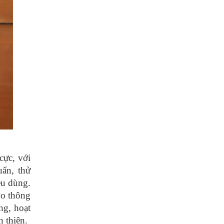
cực, với
uẩn, thử
êu dùng.
đo thông
ng, hoạt
 thiện.