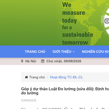
TRANG CHỦ
GIỚI THIỆU
NGHIÊN CỨU K
Hà Nội
Chủ nhật, 09/08/2026
Trang chủ
Hoạt động TC-ĐL-CL
Góp ý dự thảo Luật Đo lường (sửa đổi): Định hư
đo lường
03/04/2026