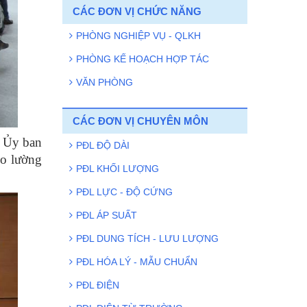
Kết quả rà soát tiêu chuẩn phục vụ
CÁC ĐƠN VỊ CHỨC NĂNG
phát triển công nghệ chiến lược Việt
Nam: Nền tảng vững chắc cho đổi
PHÒNG NGHIỆP VỤ - QLKH
mới sáng tạo
PHÒNG KẾ HOẠCH HỢP TÁC
Viện Đo lường Việt Nam tích cực
VĂN PHÒNG
hưởng ứng Chương trình hiến máu
tình nguyện năm 2026
CÁC ĐƠN VỊ CHUYÊN MÔN
Luật Tiêu chuẩn và Quy chuẩn kỹ
thuật sữa đổi năm 2025: Quy định rõ
h Ủy ban
PĐL ĐỘ DÀI
thời hạn 12 tháng trong xây dựng
o lường
PĐL KHỐI LƯỢNG
tiêu chuẩn quốc gia
PĐL LỰC - ĐỘ CỨNG
Viện Đo lường Việt Nam mở rộng
hợp tác quốc tế với Viện Đo lường và
PĐL ÁP SUẤT
Thử nghiệm Quảng Tây
PĐL DUNG TÍCH - LƯU LƯỢNG
PĐL HÓA LÝ - MẪU CHUẨN
PĐL ĐIỆN