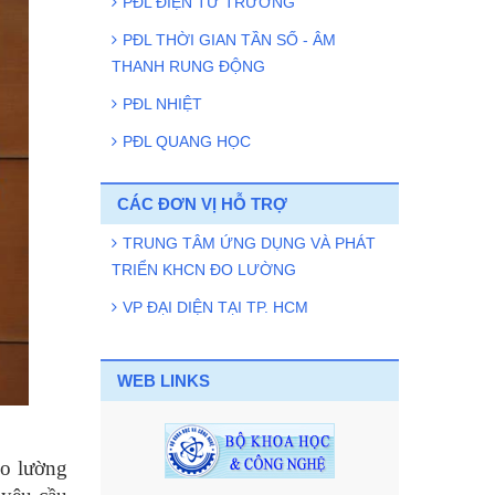
PĐL ĐIỆN TỪ TRƯỜNG
PĐL THỜI GIAN TẦN SỐ - ÂM
THANH RUNG ĐỘNG
PĐL NHIỆT
PĐL QUANG HỌC
CÁC ĐƠN VỊ HỖ TRỢ
TRUNG TÂM ỨNG DỤNG VÀ PHÁT
TRIỂN KHCN ĐO LƯỜNG
VP ĐẠI DIỆN TẠI TP. HCM
WEB LINKS
Đo lường