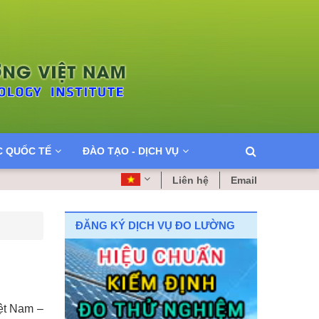
C QUỐC TẾ
ĐÀO TẠO - DỊCH VỤ
Liên hệ
Email
ĐĂNG KÝ DỊCH VỤ ĐO LƯỜNG
ệt Nam –