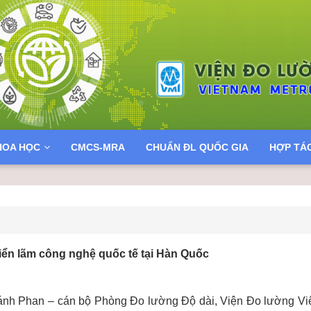
HOA HỌC
CMCS-MRA
CHUẨN ĐL QUỐC GIA
HỢP TÁ
riển lãm công nghệ quốc tế tại Hàn Quốc
ánh Phan – cán bộ Phòng Đo lường Độ dài, Viện Đo lường Vi