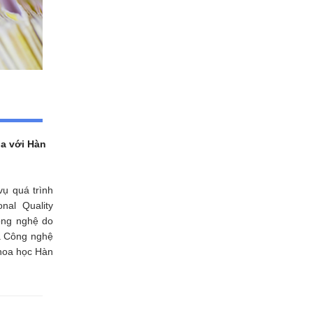
ia với Hàn
ụ quá trình
nal Quality
ông nghệ do
à Công nghệ
Khoa học Hàn