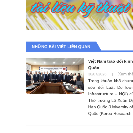
NHỮNG BÀI VIẾT LIÊN QUAN
Việt Nam trao đổi kin
Quốc
Xem th
30/07/2026
|
Trong khuôn khổ chươn
sửa đổi Luật Đo lườn
Infrastructure – NQI)
Thứ trưởng Lê Xuân Đị
Hàn Quốc (University o
Quốc (Korea Research I