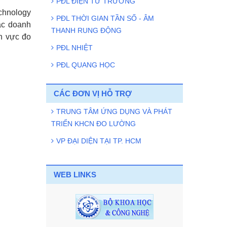
PĐL ĐIỆN TỪ TRƯỜNG
echnology
PĐL THỜI GIAN TẦN SỐ - ÂM
ác doanh
THANH RUNG ĐỘNG
nh vực đo
PĐL NHIỆT
PĐL QUANG HỌC
CÁC ĐƠN VỊ HỖ TRỢ
TRUNG TÂM ỨNG DỤNG VÀ PHÁT
TRIỂN KHCN ĐO LƯỜNG
VP ĐẠI DIỆN TẠI TP. HCM
WEB LINKS